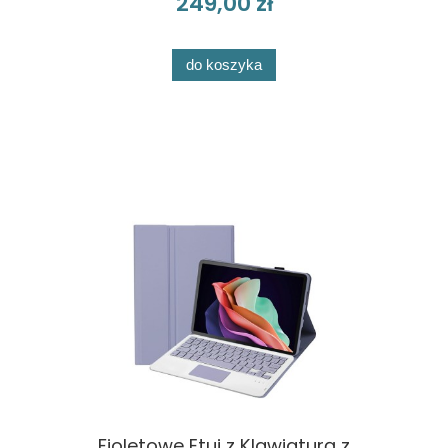
249,00 zł
do koszyka
Fioletowe Etui z Klawiaturą z