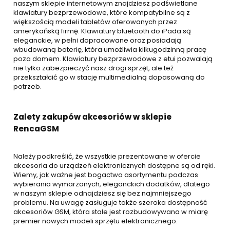
naszym sklepie internetowym znajdziesz podświetlane
klawiatury bezprzewodowe, które kompatybilne są z
większością modeli tabletów oferowanych przez
amerykańską firmę. Klawiatury bluetooth do iPada są
eleganckie, w pełni dopracowane oraz posiadają
wbudowaną baterię, która umożliwia kilkugodzinną pracę
poza domem. Klawiatury bezprzewodowe z etui pozwalają
nie tylko zabezpieczyć nasz drogi sprzęt, ale też
przekształcić go w stację multimedialną dopasowaną do
potrzeb.
Zalety zakupów akcesoriów w sklepie
RencaGSM
Należy podkreślić, że wszystkie prezentowane w ofercie
akcesoria do urządzeń elektronicznych dostępne są od ręki.
Wiemy, jak ważne jest bogactwo asortymentu podczas
wybierania wymarzonych, eleganckich dodatków, dlatego
w naszym sklepie odnajdziesz się bez najmniejszego
problemu. Na uwagę zasługuje także szeroka dostępność
akcesoriów GSM, która stale jest rozbudowywana w miarę
premier nowych modeli sprzętu elektronicznego.