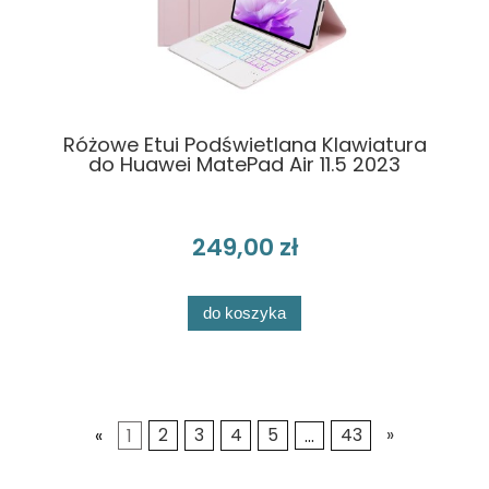
Różowe Etui Podświetlana Klawiatura
do Huawei MatePad Air 11.5 2023
249,00 zł
do koszyka
«
1
2
3
4
5
...
43
»